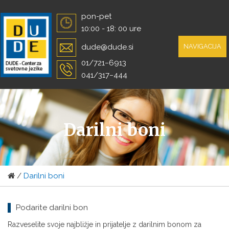
Skip
pon-pet
to
10:00 - 18: 00 ure
content
dude@dude.si
NAVIGACIJA
01/721−6913
041/317−444
Darilni boni
/
Darilni boni
Podarite darilni bon
Razveselite svoje najbližje in prijatelje z darilnim bonom za