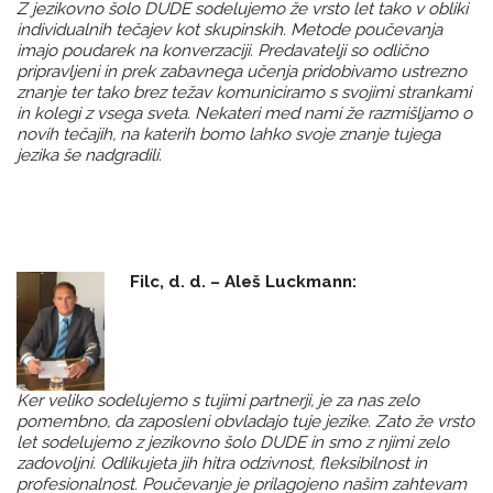
Z jezikovno šolo DUDE sodelujemo že vrsto let tako v obliki
individualnih tečajev kot skupinskih. Metode poučevanja
imajo poudarek na konverzaciji. Predavatelji so odlično
pripravljeni in prek zabavnega učenja pridobivamo ustrezno
znanje ter tako brez težav komuniciramo s svojimi strankami
in kolegi z vsega sveta. Nekateri med nami že razmišljamo o
novih tečajih, na katerih bomo lahko svoje znanje tujega
jezika še nadgradili.
Filc, d. d. – Aleš Luckmann:
Ker veliko sodelujemo s tujimi partnerji, je za nas zelo
pomembno, da zaposleni obvladajo tuje jezike. Zato že vrsto
let sodelujemo z jezikovno šolo DUDE in smo z njimi zelo
zadovoljni. Odlikujeta jih hitra odzivnost, fleksibilnost in
profesionalnost. Poučevanje je prilagojeno našim zahtevam