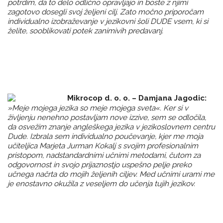
potrdim, da to delo odlično opravljajo in boste z njimi
zagotovo dosegli svoj željeni cilj. Zato močno priporočam
individualno izobraževanje v jezikovni šoli DUDE vsem, ki si
želite, sooblikovati potek zanimivih predavanj.
Mikrocop d. o. o. – Damjana Jagodic:
»Meje mojega jezika so meje mojega sveta«. Ker si v
življenju nenehno postavljam nove izzive, sem se odločila,
da osvežim znanje angleškega jezika v jezikoslovnem centru
Dude. Izbrala sem individualno poučevanje, kjer me moja
učiteljica Marjeta Jurman Kokalj s svojim profesionalnim
pristopom, nadstandardnimi učnimi metodami, čutom za
odgovornost in svojo prijaznostjo uspešno pelje preko
učnega načrta do mojih željenih ciljev. Med učnimi urami me
je enostavno okužila z veseljem do učenja tujih jezikov.