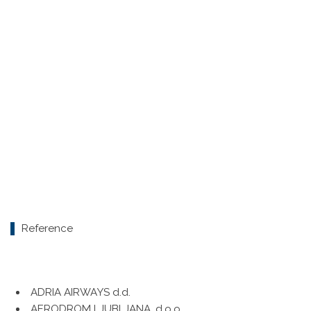
Reference
ADRIA AIRWAYS d.d.
AERODROM LJUBLJANA, d.o.o.