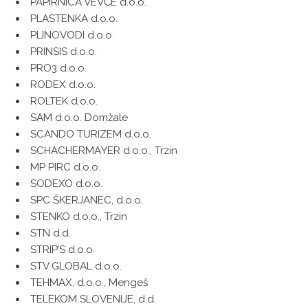
PAPIRNICA VEVČE d.o.o.
PLASTENKA d.o.o.
PLINOVODI d.o.o.
PRINSIS d.o.o.
PRO3 d.o.o.
RODEX d.o.o.
ROLTEK d.o.o.
SAM d.o.o. Domžale
SCANDO TURIZEM d.o.o.
SCHACHERMAYER d.o.o., Trzin
MP PIRC d.o.o.
SODEXO d.o.o.
SPC ŠKERJANEC, d.o.o.
STENKO d.o.o., Trzin
STN d.d.
STRIP’S d.o.o.
STV GLOBAL d.o.o.
TEHMAX, d.o.o., Mengeš
TELEKOM SLOVENIJE, d.d.