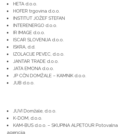
HETA d.o.o.
HOFER trgovina d.o.o.
INSTITUT JOŽEF STEFAN
INTERENERGO d.o.o.
IR IMAGE d.o.o.
ISCAR SLOVENIJA d.o.o.
ISKRA, d.d.
IZOLACIJE PEVEC, d.o.o.
JANTAR TRADE d.o.o.
JATA EMONA d.o.o.
JP CČN DOMŽALE – KAMNIK d.o.o.
JUB d.o.o.
JUVI Domžale, d.o.o.
K-DOM, d.o.o.
KAM-BUS d.o.o. – SKUPINA ALPETOUR Potovalna
agencija