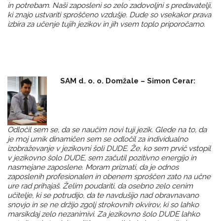
in potrebam. Naši zaposleni so zelo zadovoljni s predavatelji,
ki znajo ustvariti sproščeno vzdušje. Dude so vsekakor prava
izbira za učenje tujih jezikov in jih vsem toplo priporočamo.
SAM d. o. o. Domžale – Simon Cerar:
Odločil sem se, da se naučim novi tuji jezik. Glede na to, da
je moj urnik dinamičen sem se odločil za individualno
izobraževanje v jezikovni šoli DUDE. Že, ko sem prvič vstopil
v jezikovno šolo DUDE, sem začutil pozitivno energijo in
nasmejane zaposlene. Moram priznati, da je odnos
zaposlenih profesionalen in obenem sproščen zato na učne
ure rad prihajaš. Želim poudariti, da osebno zelo cenim
učitelje, ki se potrudijo, da te navdušijo nad obravnavano
snovjo in se ne držijo zgolj strokovnih okvirov, ki so lahko
marsikdaj zelo nezanimivi. Za jezikovno šolo DUDE lahko