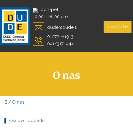
Skip
pon-pet
to
10:00 - 18: 00 ure
content
dude@dude.si
NAVIGACIJA
01/721−6913
041/317−444
O nas
/
O nas
Osnovni podatki