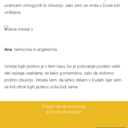
učencem omogočiti to izkušnjo, zato sem se vrnila v Dude kot
učiteljica.
Ana
, nemščina in angleščina
Učenje tujih jezikov je v tem času, ko je potovanje postalo velik
del našega vsakdana, še kako pomembno, zato da dobimo
pristno izkušnjo. Vesela sem, da lahko delam v Dudah, kjer sem
se kot otrok tujih jezikov učila tudi sama.
Prijavi se na e-novice
in bodi obveščen