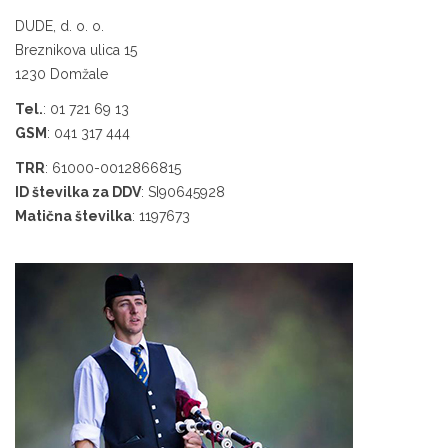
DUDE, d. o. o.
Breznikova ulica 15
1230 Domžale
Tel.
: 01 721 69 13
GSM
: 041 317 444
TRR
: 61000-0012866815
ID številka za DDV
: SI90645928
Matična številka
: 1197673