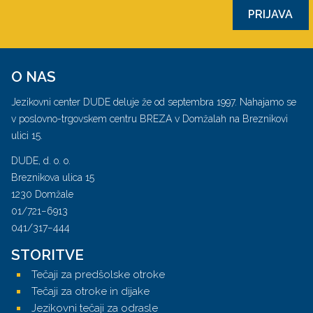
PRIJAVA
O NAS
Jezikovni center DUDE deluje že od septembra 1997. Nahajamo se
v poslovno-trgovskem centru BREZA v Domžalah na Breznikovi
ulici 15.
DUDE, d. o. o.
Breznikova ulica 15
1230 Domžale
01/721−6913
041/317−444
STORITVE
Tečaji za predšolske otroke
Tečaji za otroke in dijake
Jezikovni tečaji za odrasle