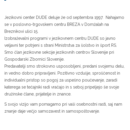
Jezikovni center DUDE deluje že od septembra 1997. Nahajamo
se v poslovno-trgovskem centru BREZA v Domžalah na
Breznikovi ulici 15.
Izobraževalni programi v jezikovnem centru DUDE so javno
veljavni ter potrjeni s strani Ministrstva za šolstvo in šport RS.
Smo član jezikovne sekcije jezikovnih centrov Slovenije pri
Gospodarski Zbornici Slovenije.
Predavatelji smo strokovno usposobljeni, predani svojemu delu,
in vedno dobro pripravljeni. Pozitivno vzdušje, sproščenost in
individualni pristop so pogoj za uspešno poučevanje, zaradi
katerega se tečajniki radi vračajo in s seboj pripeljejo še svoje
družinske člane, prijatelje in znance.
S svojo vizijo vam pomagamo pri vaši osebnostni rasti, saj nam
znanje daje večjo samozavest in samospoštovanje.